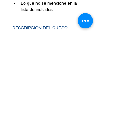
Lo que no se mencione en la 
lista de incluidos
DESCRIPCION DEL CURSO
DESTACADO:
¡Obtén tu licencia de buceo internacional y 
sumérgete en la aventura!
Curso para certificarse como buzo Open 
Water Diver 
(Buzo de aguas abiertas “Primer Nivel”)
RESEÑA:
El curso básico de buceo en aguas 
abiertas (“Open Water Diver”) es un 
programa de certificación internacional y  
está diseñado para que los participantes 
Únete
adquieran los conocimientos y habilidades 
necesarias para que, una vez completado 
satisfactoriamente el programa, puedan 
realizar buceos a una profundidad máxima 
de 18 metros de profundidad (60 fsw) sin la 
supervisión directa de un instructor y en 
Enviar
condiciones similares a las del 