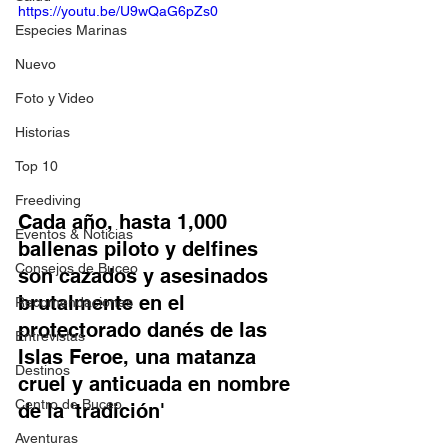
https://youtu.be/U9wQaG6pZs0
Especies Marinas
Nuevo
Foto y Video
Historias
Top 10
Freediving
Cada año, hasta 1,000 
Eventos & Noticias
ballenas piloto y delfines 
Consejos de Buceo
son cazados y asesinados 
brutalmente en el 
Recomendaciones
protectorado danés de las 
Entrevistas
Islas Feroe, una matanza 
Destinos
cruel y anticuada en nombre 
Centro de Buceo
de la 'tradición'
Aventuras