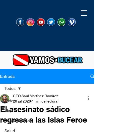
Entrada
Todos
CEO Saul Martínez Ramírez
Todos
20 jul 2020
1 min de lectura
El asesinato sádico
Viajes
regresa a las Islas Feroe
Conservación
Salud