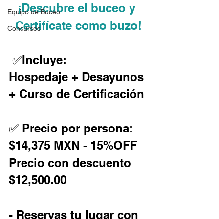
¡Descubre el buceo y 
Equipo de Buceo
Certifícate como buzo!
Concursos
 ✅Incluye: ️
Hospedaje + Desayunos 
+ Curso de Certificación
✅ Precio por persona: 
$14,375 MXN - 15%OFF
Precio con descuento 
$12,500.00
- Reservas tu lugar con 