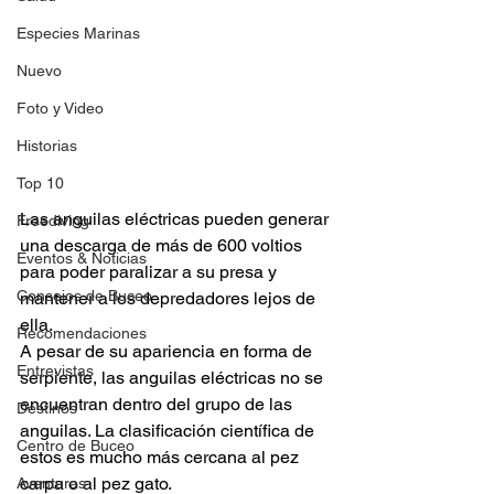
Especies Marinas
Nuevo
Foto y Video
Historias
Top 10
Las anguilas eléctricas pueden generar 
Freediving
una descarga de más de 600 voltios 
Eventos & Noticias
para poder paralizar a su presa y 
Consejos de Buceo
mantener a los depredadores lejos de 
ella.
Recomendaciones
A pesar de su apariencia en forma de 
Entrevistas
serpiente, las anguilas eléctricas no se 
encuentran dentro del grupo de las 
Destinos
anguilas. La clasificación científica de 
Centro de Buceo
estos es mucho más cercana al pez 
carpa o al pez gato.
Aventuras