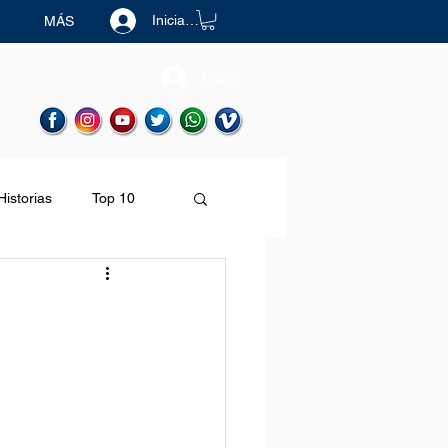
Iniciar sesión
MÁS
Iniciar
Historias
Top 10
Destinos
n