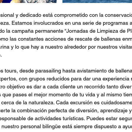
esional y dedicado está comprometido con la conservaci
leza. Estamos involucrados en una serie de programas 
ndo la campaña permanente “Jornadas de Limpieza de Pla
omo las constantes acciones de rescate de ballenas enm
ina y lo que hay a nuestro alrededor por nuestros visitan
.
 tours, desde parasailing hasta avistamiento de ballena
expertos, con grupos reducidos para dar una experiencia
ro objetivo es dar a cada cliente un recorrido tanto dive
 que pases el mejor momento de tu vida y al mismo tiem
 cerca de la naturaleza. Cada excursión es cuidadosame
erte la combinación perfecta de diversión, aprendizaje y
ponsable de actividades turísticas. Puedes estar segur
uestro personal bilingüe está siempre dispuesto a ayud