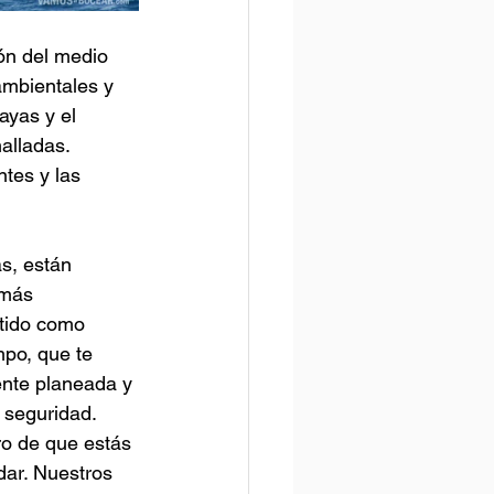
ón del medio 
ambientales y 
yas y el 
alladas. 
tes y las 
s, están 
 más 
rtido como 
po, que te 
nte planeada y 
 seguridad.
o de que estás 
ar. Nuestros 