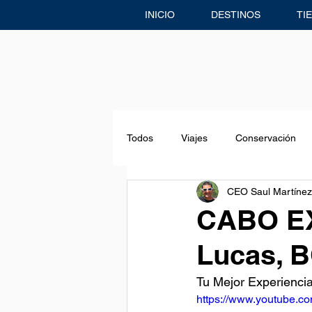
INICIO
DESTINOS
TI
Todos
Viajes
Conservación
CEO Saul Martínez
Freediving
Eventos & Noticias
CABO EX
Lucas, 
Centro de Buceo
Aventuras
Tu Mejor Experienci
https://www.youtube.