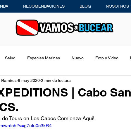
ENDA
RECOMENDACIONES
BLOG
NOSOTROS
Salud
Especies Marinas
Nuevo
Foto y Video
 Ramírez
6 may 2020
2 min de lectura
Consejos de Buceo
Recomendaciones
Entrevistas
PEDITIONS | Cabo Sa
BCS.
Equipo de Buceo
Concursos
a de Tours en Los Cabos Comienza Aquí!
com/watch?v=g7uIu0c3kR4