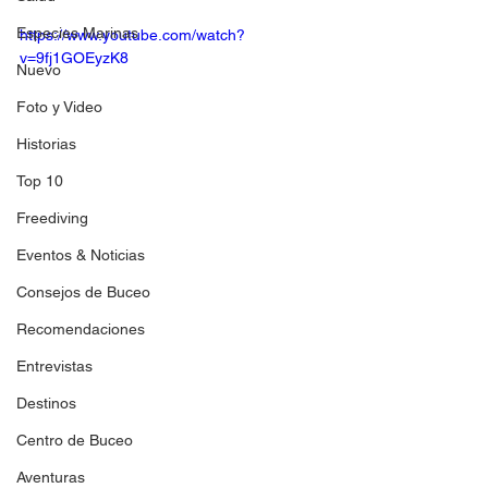
Especies Marinas
https://www.youtube.com/watch?
v=9fj1GOEyzK8
Nuevo
Foto y Video
Historias
Top 10
Freediving
Eventos & Noticias
Consejos de Buceo
Recomendaciones
Entrevistas
Destinos
Centro de Buceo
Aventuras