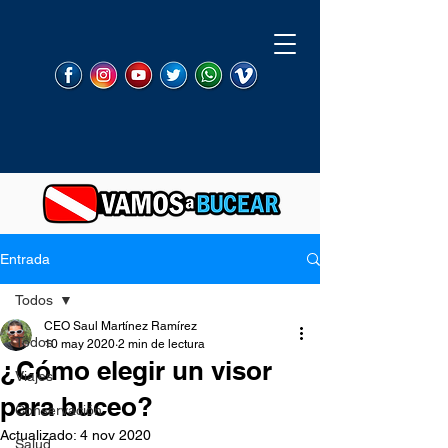
Entrada
Todos
CEO Saul Martínez Ramírez
Todos
10 may 2020
2 min de lectura
¿Cómo elegir un visor
Viajes
para buceo?
Conservación
Actualizado:
4 nov 2020
Salud