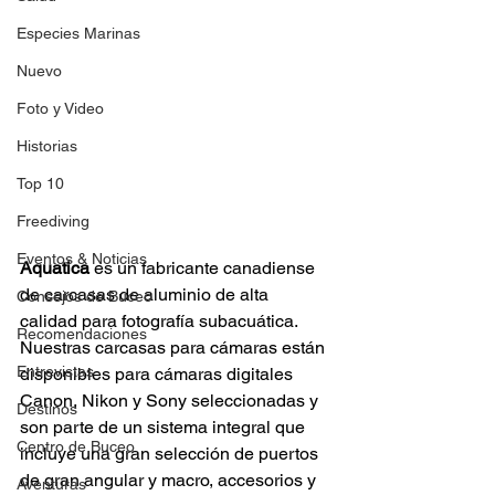
Especies Marinas
Nuevo
Foto y Video
Historias
Top 10
Freediving
Eventos & Noticias
Aquatica
 es un fabricante canadiense 
de carcasas de aluminio de alta 
Consejos de Buceo
calidad para fotografía subacuática. 
Recomendaciones
Nuestras carcasas para cámaras están 
Entrevistas
disponibles para cámaras digitales 
Canon, Nikon y Sony seleccionadas y 
Destinos
son parte de un sistema integral que 
Centro de Buceo
incluye una gran selección de puertos 
de gran angular y macro, accesorios y 
Aventuras