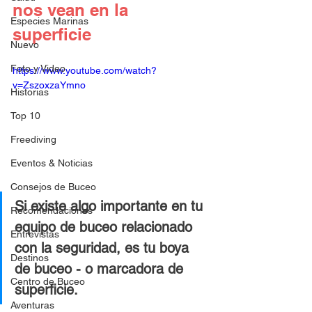
nos vean en la 
Especies Marinas
superficie
Nuevo
Foto y Video
https://www.youtube.com/watch?
v=ZszoxzaYmno
Historias
Top 10
Freediving
Eventos & Noticias
Consejos de Buceo
Si existe algo importante en tu 
Recomendaciones
equipo de buceo relacionado 
Entrevistas
con la seguridad, es tu boya 
Destinos
de buceo - o marcadora de 
Centro de Buceo
superficie.
Aventuras