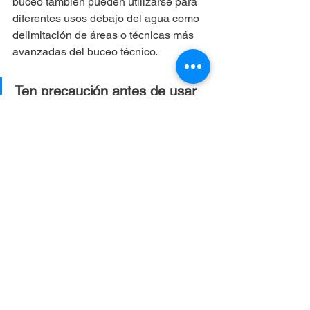
buceo también pueden utilizarse para 
diferentes usos debajo del agua como 
delimitación de áreas o técnicas más 
avanzadas del buceo técnico.
Ten precaución antes de usar 
un carrete y se consciente de 
tus limitaciones y nivel como 
buceador, la 
práctica
 hace al 
maestro!