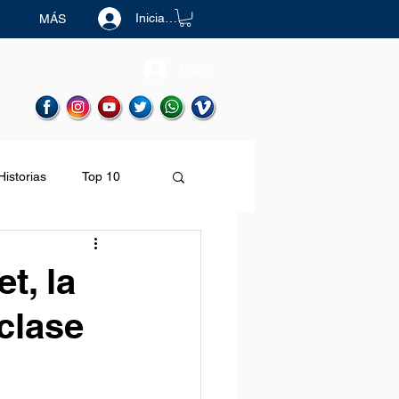
Iniciar sesión
MÁS
Iniciar
Historias
Top 10
Destinos
t, la
clase