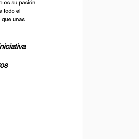
o es su pasión 
 todo el 
s que unas 
iciativa 
os 