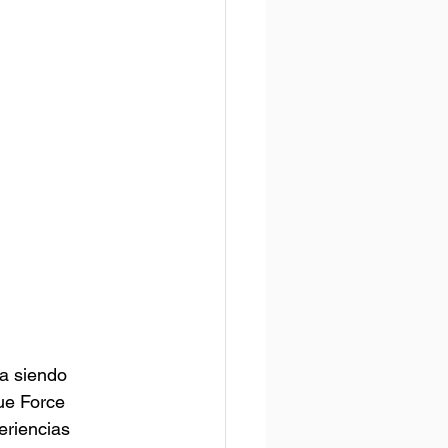
a siendo 
ue Force 
eriencias 