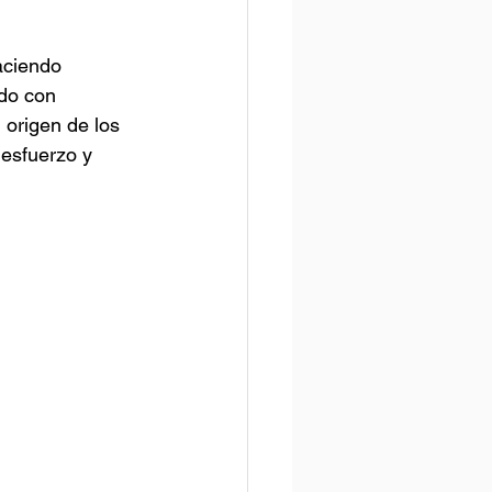
aciendo 
do con 
 origen de los 
esfuerzo y 