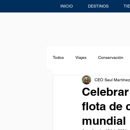
INICIO
DESTINOS
TI
Todos
Viajes
Conservación
CEO Saul Martínez
Freediving
Eventos & Noticias
Celebrar
flota de
Centro de Buceo
Aventuras
mundial