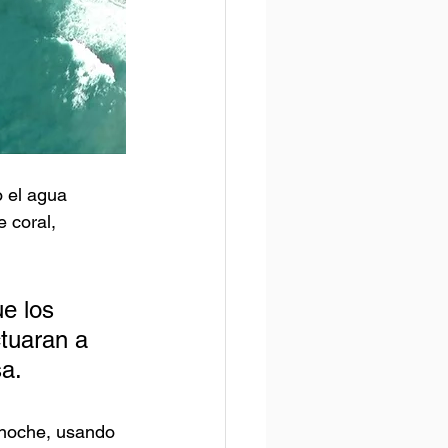
 el agua 
 coral, 
e los 
tuaran a 
sa.
a noche, usando 