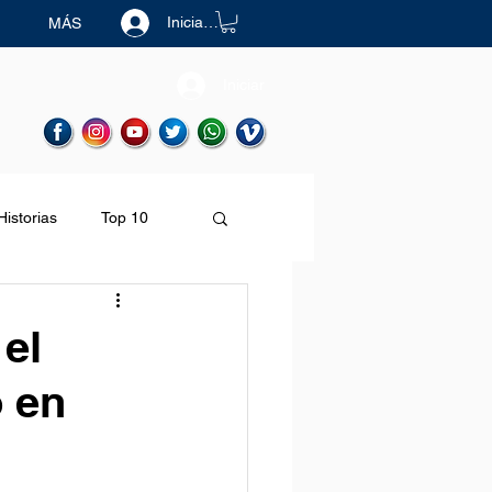
Iniciar sesión
MÁS
Iniciar
Historias
Top 10
Destinos
el
o en