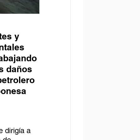
tes y 
ntales 
abajando 
s daños 
petrolero 
ponesa 
dirigía a 
 de 