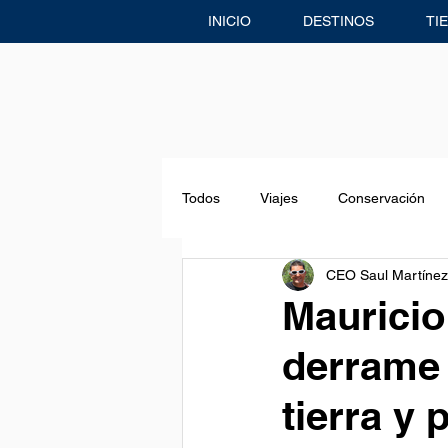
INICIO
DESTINOS
TI
Todos
Viajes
Conservación
CEO Saul Martínez
Freediving
Eventos & Noticias
Mauricio
derrame 
Centro de Buceo
Aventuras
tierra y 