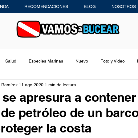
ENDA
RECOMENDACIONES
BLOG
NOSOTROS
Salud
Especies Marinas
Nuevo
Foto y Video
 Ramírez
11 ago 2020
1 min de lectura
Consejos de Buceo
Recomendaciones
Entrevistas
 se apresura a contener 
de petróleo de un barc
Equipo de Buceo
Concursos
proteger la costa