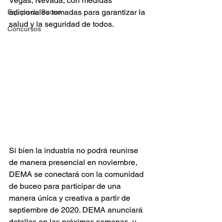
Vegas, Nevada, con medidas 
adicionales tomadas para garantizar la 
Equipo de Buceo
salud y la seguridad de todos. 
Concursos
Si bien la industria no podrá reunirse 
de manera presencial en noviembre, 
DEMA se conectará con la comunidad 
de buceo para participar de una 
manera única y creativa a partir de 
septiembre de 2020. DEMA anunciará 
detalles en las próximas semanas, y 