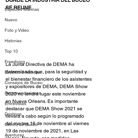
DONDE LA INDUSTRIA DEL BUCEO 
SE REUNE
Especies Marinas
Nuevo
Foto y Video
Historias
Top 10
Freediving
La Junta Directiva de DEMA ha 
determinado que, para la seguridad y 
Eventos & Noticias
el bienestar financiero de los asistentes 
Consejos de Buceo
y expositores de DEMA, DEMA Show 
Recomendaciones
2020 no tendrá lugar este noviembre 
en Nueva Orleans. Es importante 
Entrevistas
destacar que DEMA Show 2021 se 
Destinos
llevará a cabo según lo programado 
del martes 16 de noviembre al viernes 
Centro de Buceo
19 de noviembre de 2021, en Las 
Aventuras