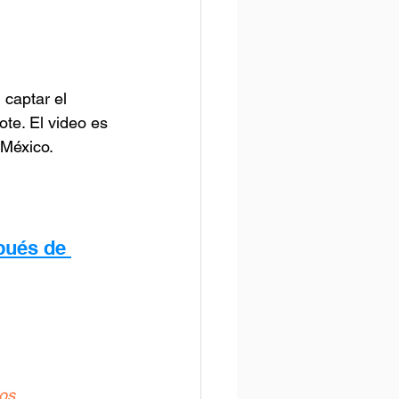
captar el 
te. El video es 
México.
pués de 
ios