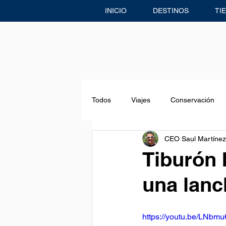
INICIO
DESTINOS
TI
Todos
Viajes
Conservación
CEO Saul Martínez
Freediving
Eventos & Noticias
Tiburón 
una lanc
Centro de Buceo
Aventuras
https://youtu.be/LNb