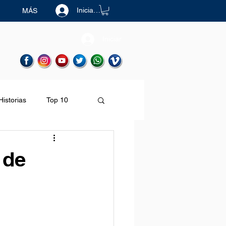
Iniciar sesión
MÁS
Iniciar
Historias
Top 10
Destinos
 de