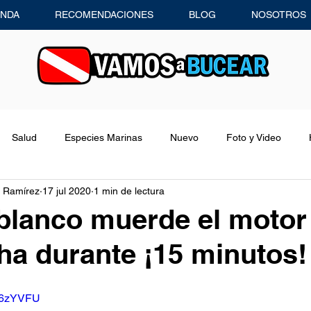
ENDA
RECOMENDACIONES
BLOG
NOSOTROS
Salud
Especies Marinas
Nuevo
Foto y Video
 Ramírez
17 jul 2020
1 min de lectura
Consejos de Buceo
Recomendaciones
Entrevistas
blanco muerde el motor
ha durante ¡15 minutos!
Equipo de Buceo
Concursos
mu6zYVFU