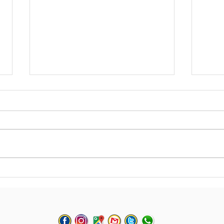
10 recomendaciones para
Fin 
tu primera experiencia de
Cert
buceo sea todo un éxito!